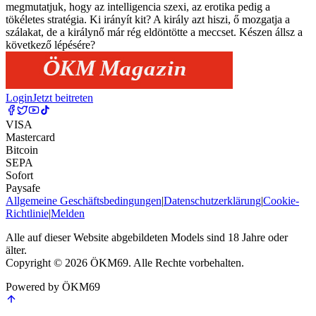
megmutatjuk, hogy az intelligencia szexi, az erotika pedig a
tökéletes stratégia. Ki irányít kit? A király azt hiszi, ő mozgatja a
szálakat, de a királynő már rég eldöntötte a meccset. Készen állsz a
következő lépésére?
Login
Jetzt beitreten
VISA
Mastercard
Bitcoin
SEPA
Sofort
Paysafe
Allgemeine Geschäftsbedingungen
|
Datenschutzerklärung
|
Cookie-
Richtlinie
|
Melden
Alle auf dieser Website abgebildeten Models sind 18 Jahre oder
älter.
Copyright © 2026 ÖKM69. Alle Rechte vorbehalten.
Powered by ÖKM69