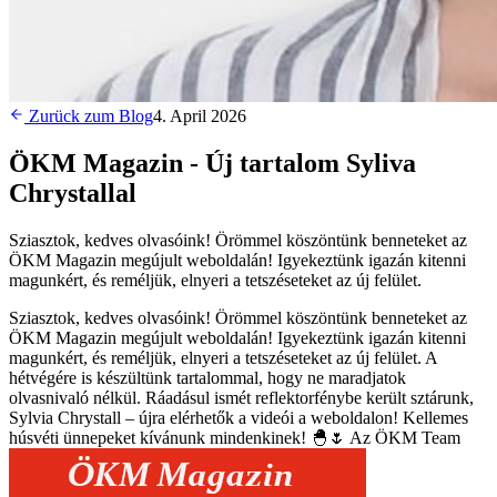
Zurück zum Blog
4. April 2026
ÖKM Magazin - Új tartalom Syliva
Chrystallal
Sziasztok, kedves olvasóink! Örömmel köszöntünk benneteket az
ÖKM Magazin megújult weboldalán! Igyekeztünk igazán kitenni
magunkért, és reméljük, elnyeri a tetszéseteket az új felület.
Sziasztok, kedves olvasóink! Örömmel köszöntünk benneteket az
ÖKM Magazin megújult weboldalán! Igyekeztünk igazán kitenni
magunkért, és reméljük, elnyeri a tetszéseteket az új felület. A
hétvégére is készültünk tartalommal, hogy ne maradjatok
olvasnivaló nélkül. Ráadásul ismét reflektorfénybe került sztárunk,
Sylvia Chrystall – újra elérhetők a videói a weboldalon! Kellemes
húsvéti ünnepeket kívánunk mindenkinek! 🐣🌷 Az ÖKM Team