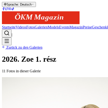
Sprache
:
Deutsch
Startseite
Videos
Fotos
Galerien
Models
Events
Magazin
Preise
Geschenkk
|
Zurück zu den Galerien
2026. Zoe 1. rész
11
Fotos in dieser Galerie