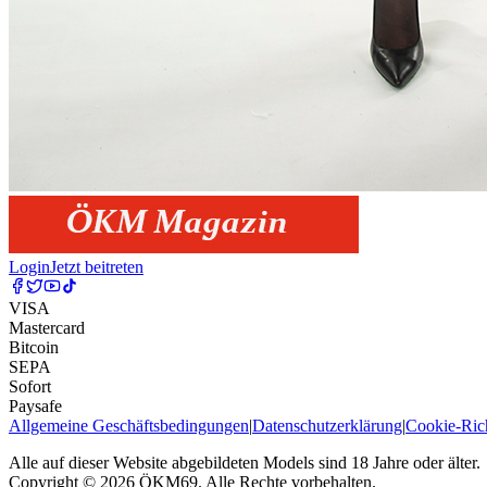
Login
Jetzt beitreten
VISA
Mastercard
Bitcoin
SEPA
Sofort
Paysafe
Allgemeine Geschäftsbedingungen
|
Datenschutzerklärung
|
Cookie-Rich
Alle auf dieser Website abgebildeten Models sind 18 Jahre oder älter.
Copyright © 2026 ÖKM69. Alle Rechte vorbehalten.