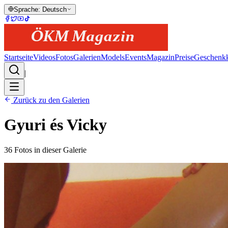
Sprache
:
Deutsch
Startseite
Videos
Fotos
Galerien
Models
Events
Magazin
Preise
Geschenkk
|
Zurück zu den Galerien
Gyuri és Vicky
36
Fotos in dieser Galerie