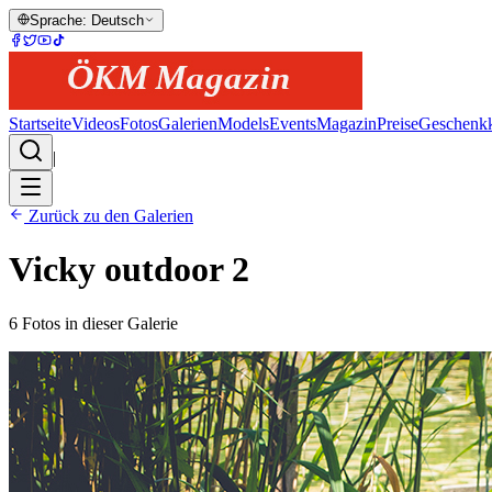
Sprache
:
Deutsch
Startseite
Videos
Fotos
Galerien
Models
Events
Magazin
Preise
Geschenkk
|
Zurück zu den Galerien
Vicky outdoor 2
6
Fotos in dieser Galerie