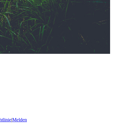
tlinie
|
Melden