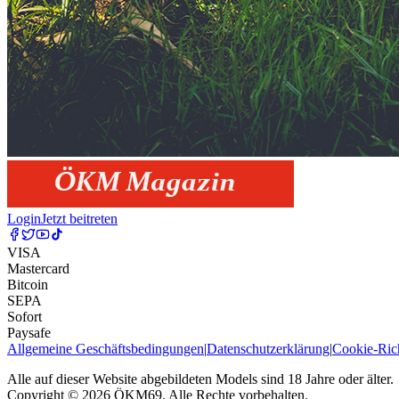
Login
Jetzt beitreten
VISA
Mastercard
Bitcoin
SEPA
Sofort
Paysafe
Allgemeine Geschäftsbedingungen
|
Datenschutzerklärung
|
Cookie-Rich
Alle auf dieser Website abgebildeten Models sind 18 Jahre oder älter.
Copyright © 2026 ÖKM69. Alle Rechte vorbehalten.