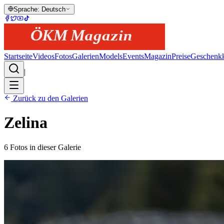
Sprache
:
Deutsch
Startseite
Videos
Fotos
Galerien
Models
Events
Magazin
Preise
Geschenkk
|
Zurück zu den Galerien
Zelina
6
Fotos in dieser Galerie